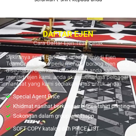
DAFTAR EJEN
Cara Daftar Ejen Teamcetak
Sekiranya anda berminat untuk menjadi Ejen
TeamCetak, anda perlu mengisi borang ejen yang
disediakan oleh kami dan setelah anda sah
menjadi ejen kami, anda akan menerima pelbagai
manfaat yang kami sediakan khas untuk anda.
Special Agent Price
Khidmat nasihat berkenaan bisnes tshirt printing
Sokongan dalam group whatsapp
SOFT-COPY katalog dan PRICE LIST