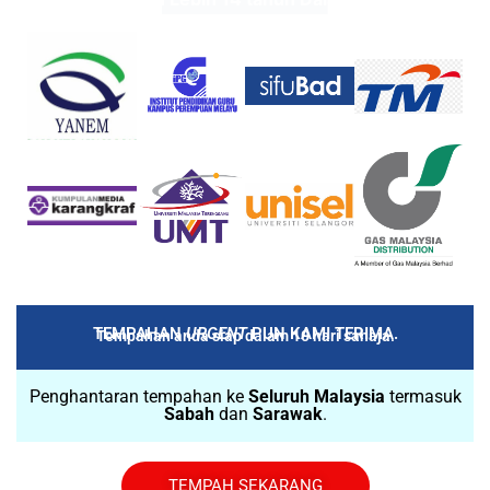
cetakan baju
TEMPAHAN
URGENT
PUN KAMI TERIMA.
Tempahan anda siap dalam 10 hari sahaja.
Penghantaran tempahan ke
Seluruh Malaysia
termasuk
Sabah
dan
Sarawak
.
TEMPAH SEKARANG