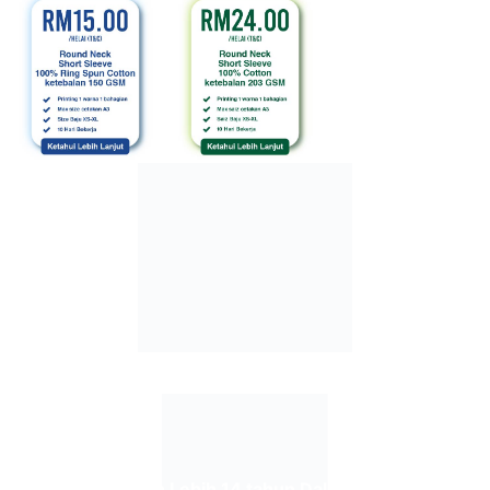
TESTIMONI DARI
PELANGGAN-PELANGGAN KAMI
Berpengalaman Lebih 14 tahun Dalam Penghasilan