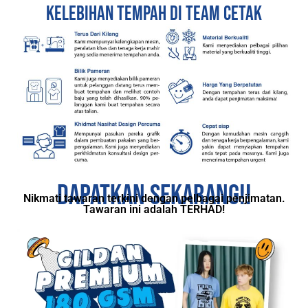
KELEBIHAN TEmPAH DI TEAM CETAK
DAPATKAN SEKARANG!!
Nikmati tawaran terkini dengan pelbagai penjimatan.
Tawaran ini adalah TERHAD!