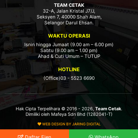
TEAM CETAK
32-A, Jalan Kristal J7/J,
Seksyen 7, 40000 Shah Alam,
Selangor Darul Ehsan.
WAKTU OPERASI
Isnin hingga Jumaat (9.00 am – 6.00 pm)
Sabtu (9.00 am – 1.00 pm)
Ahad & Cuti Umum – TUTUP
HOTLINE
(Office)03 - 5523 6690
Hak Cipta Terpelihara © 2016 - 2026,
Team Cetak
.
Dimiliki oleh Mafeya Sdn Bhd (1282041-T)
WEB DESIGN BY JARING DIGITAL
Daftar Ejen
WhatsApp