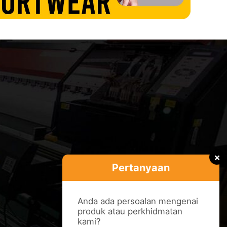
Pertanyaan
Anda ada persoalan mengenai
produk atau perkhidmatan
kami?