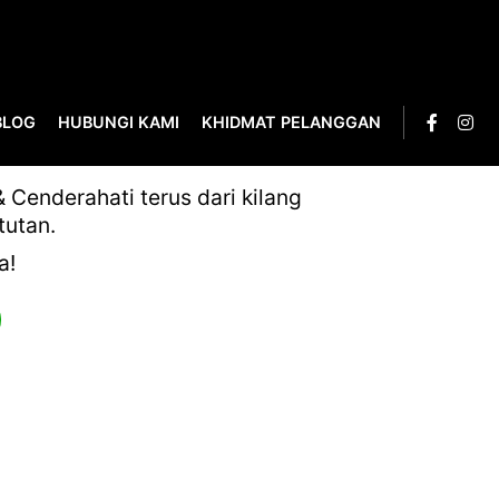
BLOG
HUBUNGI KAMI
KHIDMAT PELANGGAN
VE-04-01
Cenderahati terus dari kilang
tutan.
a!