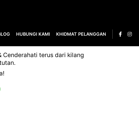
BLOG
HUBUNGI KAMI
KHIDMAT PELANGGAN
AL AWARD-68
Cenderahati terus dari kilang
tutan.
a!