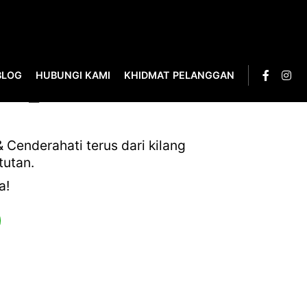
BLOG
HUBUNGI KAMI
KHIDMAT PELANGGAN
PHY_VELVET &
Cenderahati terus dari kilang
tutan.
a!