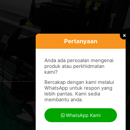
Pertanyaan
Anda ada persoalan mengenai
produk atau perkhidmatan
kami?
Bercakap dengan kami melalui
WhatsApp untuk respon yang
lebih pantas. Kami sedia
membantu anda.
WhatsApp Kami
Pertanyaan