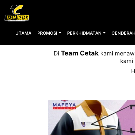
UTAMA
PROMOSI
PERKHIDMATAN
CENDERAH
244A7AD
Team Cetak
Di
kami menawar
kami 
H